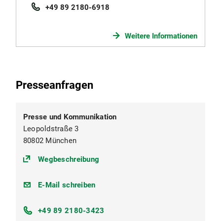
+49 89 2180-6918
Weitere Informationen
Presseanfragen
Presse und Kommunikation
Leopoldstraße 3
80802 München
(https://goo.gl/maps/2FUDKyhzin
Wegbeschreibung
presse@lmu.de
E-Mail schreiben
+49 89 2180-3423