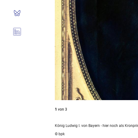
1
von
3
König Ludwig I. von Bayern - hier noch als Kronpri
© bpk