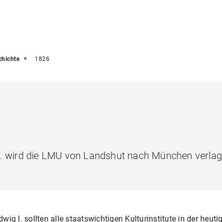
chichte
1826
I. wird die LMU von Landshut nach München verlag
wig I. sollten alle staatswichtigen Kulturinstitute in der he