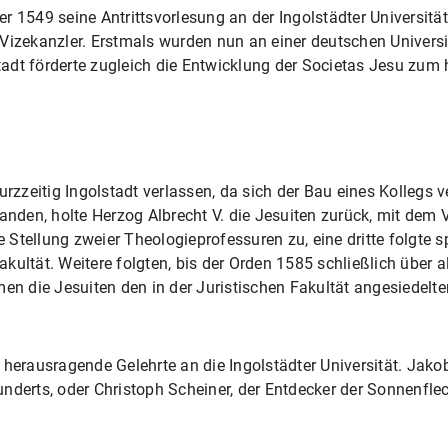
 1549 seine Antrittsvorlesung an der Ingolstädter Universität.
Vizekanzler. Erstmals wurden nun an einer deutschen Universi
lstadt förderte zugleich die Entwicklung der Societas Jesu zu
urzzeitig Ingolstadt verlassen, da sich der Bau eines Kollegs v
anden, holte Herzog Albrecht V. die Jesuiten zurück, mit dem 
e Stellung zweier Theologieprofessuren zu, eine dritte folgte s
fakultät. Weitere folgten, bis der Orden 1585 schließlich über 
en die Jesuiten den in der Juristischen Fakultät angesiedelte
 herausragende Gelehrte an die Ingolstädter Universität. Jakob
nderts, oder Christoph Scheiner, der Entdecker der Sonnenflec