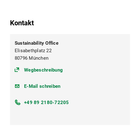
Kontakt
Sustainability Office
Elisabethplatz 22
80796 München
(https://maps.app.goo.gl/sawNuP
Wegbeschreibung
nachhaltigkeit@lmu.de
E-Mail schreiben
+49 89 2180-72205