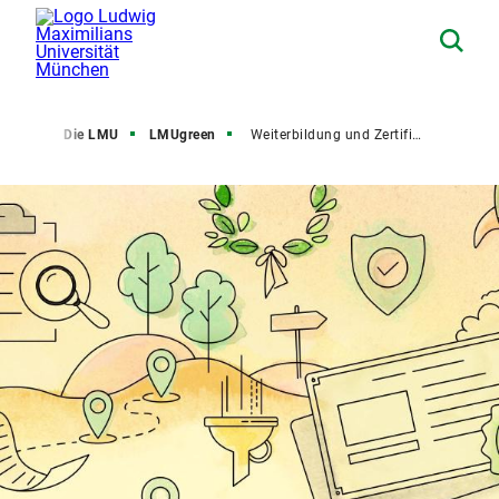
tseite
Die LMU
LMUgreen
Weiterbildung und Zertifizierung