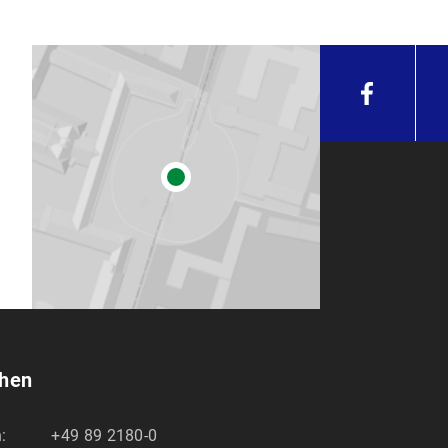
chen
:
+49 89 2180-0