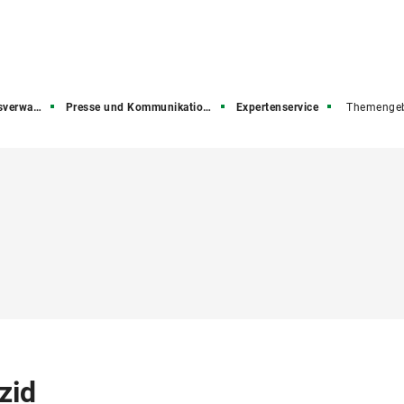
rwaltung
Presse und Kommunikation (PuK)
Expertenservice
Themengeb
zid