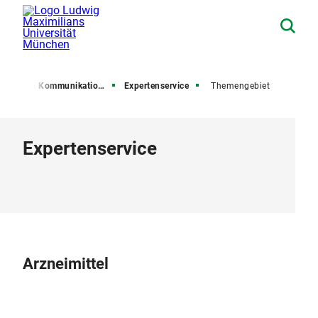
esse und Kommunikation (PuK)
Expertenservice
Themengebiet
Expertenservice
Arzneimittel