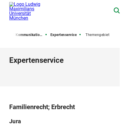
esse und Kommunikation (PuK)
Expertenservice
Themengebiet
Expertenservice
Familienrecht; Erbrecht
Jura