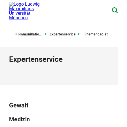
esse und Kommunikation (PuK)
Expertenservice
Themengebiet
Expertenservice
Gewalt
Medizin