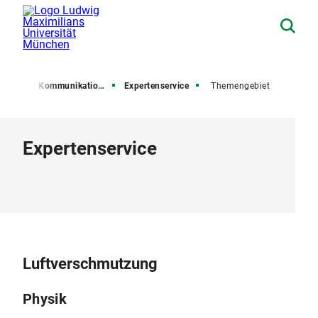
esse und Kommunikation (PuK)
Expertenservice
Themengebiet
Expertenservice
Luftverschmutzung
Physik