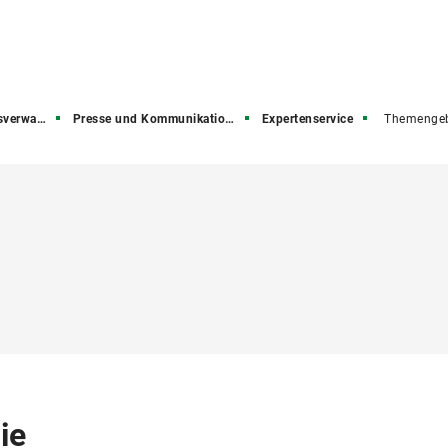
rwaltung
Presse und Kommunikation (PuK)
Expertenservice
Themengeb
ie