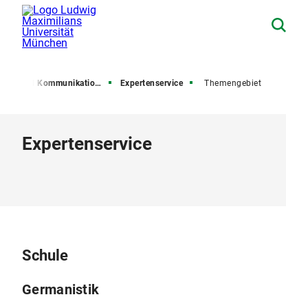
esse und Kommunikation (PuK)
Expertenservice
Themengebiet
Expertenservice
Schule
Germanistik