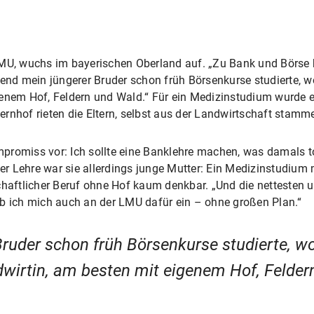
LMU, wuchs im bayerischen Oberland auf. „Zu Bank und Börse h
rend mein jüngerer Bruder schon früh Börsenkurse studierte, w
genem Hof, Feldern und Wald.“ Für ein Medizinstudium wurde e
rnhof rieten die Eltern, selbst aus der Landwirtschaft stamme
promiss vor: Ich sollte eine Banklehre machen, was damals t
 der Lehre war sie allerdings junge Mutter: Ein Medizinstudium
chaftlicher Beruf ohne Hof kaum denkbar. „Und die nettesten 
eb ich mich auch an der LMU dafür ein – ohne großen Plan.“
uder schon früh Börsenkurse studierte, wo
dwirtin, am besten mit eigenem Hof, Felder