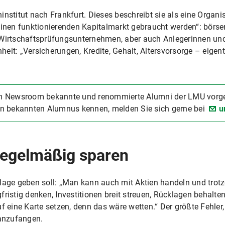
nstitut nach Frankfurt. Dieses beschreibt sie als eine Organis
nen funktionierenden Kapitalmarkt gebraucht werden“: börse
 Wirtschaftsprüfungsunternehmen, aber auch Anlegerinnen und 
eit: „Versicherungen, Kredite, Gehalt, Altersvorsorge – eigen
 Newsroom bekannte und renommierte Alumni der LMU vorgest
n bekannten Alumnus kennen, melden Sie sich gerne bei
u
 regelmäßig sparen
lage geben soll: „Man kann auch mit Aktien handeln und trotz
ristig denken, Investitionen breit streuen, Rücklagen behalte
f eine Karte setzen, denn das wäre wetten.“ Der größte Fehler
 anzufangen.