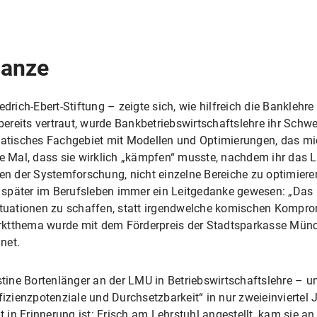
Ganze
edrich-Ebert-Stiftung – zeigte sich, wie hilfreich die Banklehr
ereits vertraut, wurde Bankbetriebswirtschaftslehre ihr Sch
tisches Fachgebiet mit Modellen und Optimierungen, das mi
te Mal, dass sie wirklich „kämpfen“ musste, nachdem ihr das 
ken der Systemforschung, nicht einzelne Bereiche zu optimier
ch später im Berufsleben immer ein Leitgedanke gewesen: „Das
uationen zu schaffen, statt irgendwelche komischen Kompromi
rktthema wurde mit dem Förderpreis der Stadtsparkasse Mün
net.
ine Bortenlänger an der LMU in Betriebswirtschaftslehre – un
ienzpotenziale und Durchsetzbarkeit“ in nur zweieinviertel J
gut in Erinnerung ist: Frisch am Lehrstuhl angestellt, kam sie