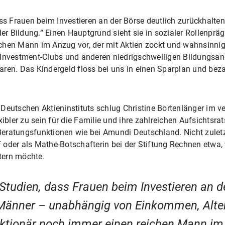
ass Frauen beim Investieren an der Börse deutlich zurückhalte
 Bildung.“ Einen Hauptgrund sieht sie in sozialer Rollenprägun
hen Mann im Anzug vor, der mit Aktien zockt und wahnsinnig v
 Investment-Clubs und anderen niedrigschwelligen Bildungsang
ren. Das Kindergeld floss bei uns in einen Sparplan und beza
 Deutschen Aktieninstituts schlug Christine Bortenlänger im 
xibler zu sein für die Familie und ihre zahlreichen Aufsichtsr
ratungsfunktionen wie bei Amundi Deutschland. Nicht zuletzt b
 oder als Mathe-Botschafterin bei der Stiftung Rechnen etwa
tern möchte.
 Studien, dass Frauen beim Investieren an d
 Männer – unabhängig von Einkommen, Alter 
Aktionär noch immer einen reichen Mann im 