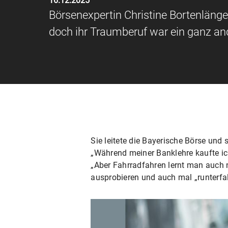
16.12.2025
Börsenexpertin Christine Bortenläng
doch ihr Traumberuf war ein ganz and
Sie leitete die Bayerische Börse und s
„Während meiner Banklehre kaufte ich 
„Aber Fahrradfahren lernt man auch n
ausprobieren und auch mal „runterfal