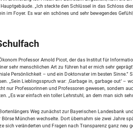
 Hauptgebäude. „Ich steckte den Schlüssel in das Schloss die
lein im Foyer. Es war ein schönes und sehr bewegendes Gefühl
Schulfach
Ökonom Professor Arnold Picot, der das Institut für Informati
er sehr menschlichen Art zu führen hat er mich sehr geprägt“,
niale Persönlichkeit – und ein Doktorvater im besten Sinne.“ S
n. „Sein Lieblingsspruch war: ‚Garbage in, garbage out‘ – w
nicht nur Professorinnen und Professoren gewesen, sondern au
ätten. „Es war einfach ein toller Lehrstuhl, an dem man sich s
 Bortenlängers Weg zunächst zur Bayerischen Landesbank und 
r Börse München wechselte. Dort übernahm sie zwei Jahre späte
tze sich veränderten und Fragen nach Transparenz ganz neu ge