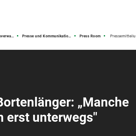
rwaltung
Presse und Kommunikation (PuK)
Press Room
Pressemitteil
Bortenlänger: „Manche
 erst unterwegs"