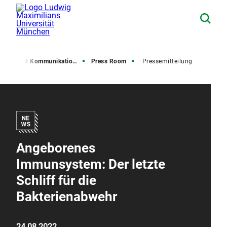
resse und Kommunikation (PuK)
Press Room
Pressemitteilung
Angeborenes
Immunsystem: Der letzte
Schliff für die
Bakterienabwehr
24.08.2022