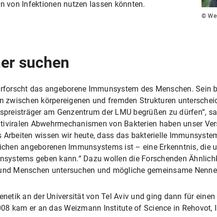
en von Infektionen nutzen lassen könnten.
© Wei
er suchen
forscht das angeborene Immunsystem des Menschen. Sein bes
 zwischen körpereigenen und fremden Strukturen unterscheid
preisträger am Genzentrum der LMU begrüßen zu dürfen“, sa
ntiviralen Abwehrmechanismen von Bakterien haben unser Ve
s Arbeiten wissen wir heute, dass das bakterielle Immunsyste
hen angeborenen Immunsystems ist – eine Erkenntnis, die uns
systems geben kann.“ Dazu wollen die Forschenden Ähnlichk
und Menschen untersuchen und mögliche gemeinsame Nenner
etik an der Universität von Tel Aviv und ging dann für einen
2008 kam er an das Weizmann Institute of Science in Rehovot, 