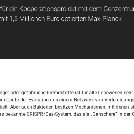
 für ein Kooperationsprojekt mit dem Genzentr
t 1,5 Millionen Euro dotierten Max-Planck-
eger oder gefährliche Fremdstoffe ist für alle Lebewesen seh
m Laufe der Evolution aus einem Netzwerk von Verteidigun
lt. Aber auch Bakterien besitzen Mechanismen, mit denen si
as bekannte CRISPR/Cas-System, das als „Genschere“ in der 