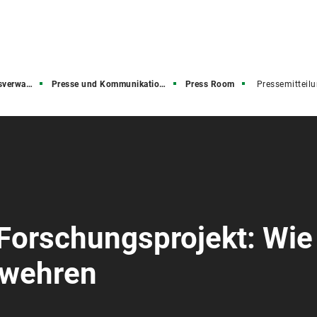
rwaltung
Presse und Kommunikation (PuK)
Press Room
Pressemitteil
Forschungsprojekt: Wie
bwehren