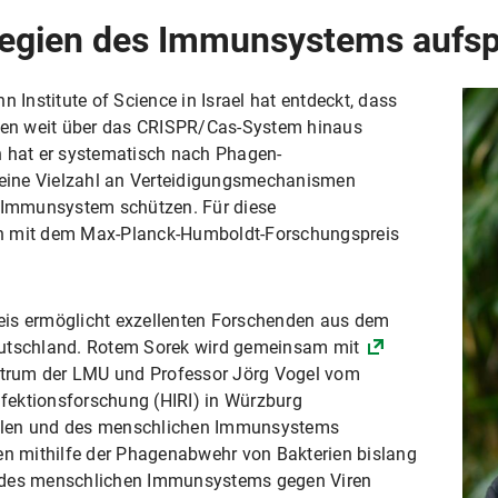
tegien des Immunsystems aufs
nstitute of Science in Israel hat entdeckt, dass
en weit über das CRISPR/Cas-System hinaus
n hat er systematisch nach Phagen-
eine Vielzahl an Verteidigungsmechanismen
ein Immunsystem schützen. Für diese
un mit dem Max-Planck-Humboldt-Forschungspreis
Preis ermöglicht exzellenten Forschenden aus dem
eutschland. Rotem Sorek wird gemeinsam mit
rum der LMU und Professor Jörg Vogel vom
Infektionsforschung (HIRI) in Würzburg
llen und des menschlichen Immunsystems
len mithilfe der Phagenabwehr von Bakterien bislang
n des menschlichen Immunsystems gegen Viren