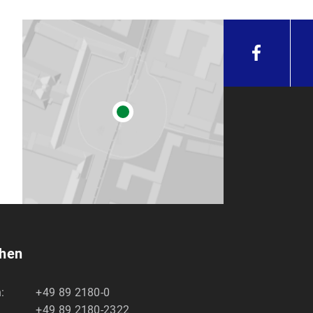
chen
:
+49 89 2180-0
+49 89 2180-2322