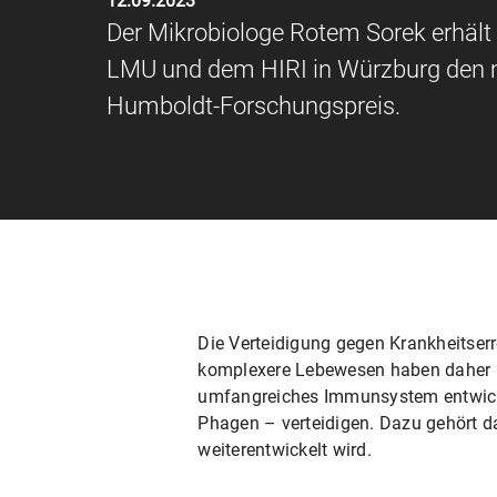
12.09.2023
Der Mikrobiologe Rotem Sorek erhält
LMU und dem HIRI in Würzburg den mi
Humboldt-Forschungspreis.
Die Verteidigung gegen Krankheitserr
komplexere Lebewesen haben daher i
umfangreiches Immunsystem entwicke
Phagen – verteidigen. Dazu gehört d
weiterentwickelt wird.