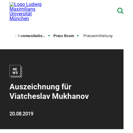
resse und Kommunikation (PuK)
Press Room
Pressemitteilung
Auszeichnung für
Viatcheslav Mukhanov
20.08.2019