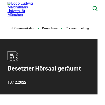
resse und Kommunikation (PuK)
Press Room
Pressemitteilung
Besetzter Hörsaal geräumt
13.12.2022