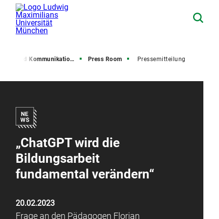
resse und Kommunikation (PuK)
Press Room
Pressemitteilung
„ChatGPT wird die
Bildungsarbeit
fundamental verändern“
20.02.2023
Frage an den Pädagogen Florian