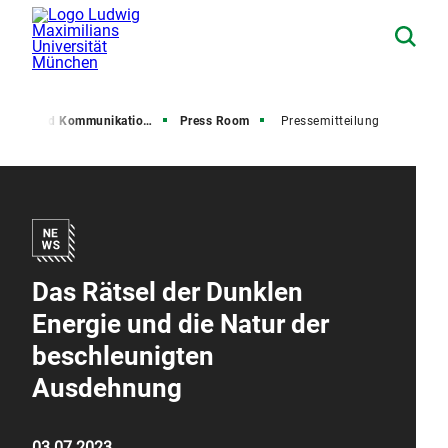
resse und Kommunikation (PuK)
Press Room
Pressemitteilung
Das Rätsel der Dunklen
Energie und die Natur der
beschleunigten
Ausdehnung
03.07.2023