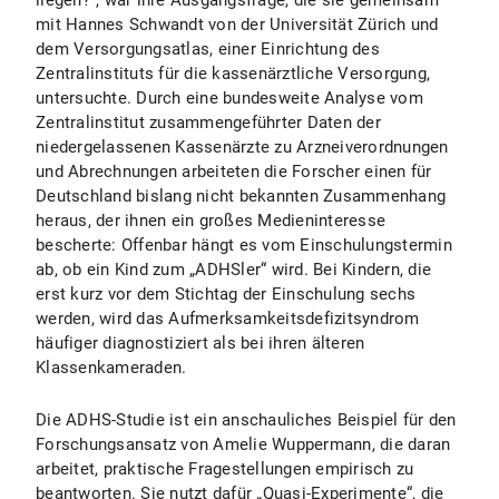
liegen?“, war ihre Ausgangsfrage, die sie gemeinsam
mit Hannes Schwandt von der Universität Zürich und
dem Versorgungsatlas, einer Einrichtung des
Zentralinstituts für die kassenärztliche Versorgung,
untersuchte. Durch eine bundesweite Analyse vom
Zentralinstitut zusammengeführter Daten der
niedergelassenen Kassenärzte zu Arzneiverordnungen
und Abrechnungen arbeiteten die Forscher einen für
Deutschland bislang nicht bekannten Zusammenhang
heraus, der ihnen ein großes Medieninteresse
bescherte: Offenbar hängt es vom Einschulungstermin
ab, ob ein Kind zum „ADHSler“ wird. Bei Kindern, die
erst kurz vor dem Stichtag der Einschulung sechs
werden, wird das Aufmerksamkeitsdefizitsyndrom
häufiger diagnostiziert als bei ihren älteren
Klassenkameraden.
Die ADHS-Studie ist ein anschauliches Beispiel für den
Forschungsansatz von Amelie Wuppermann, die daran
arbeitet, praktische Fragestellungen empirisch zu
beantworten. Sie nutzt dafür „Quasi-Experimente“, die