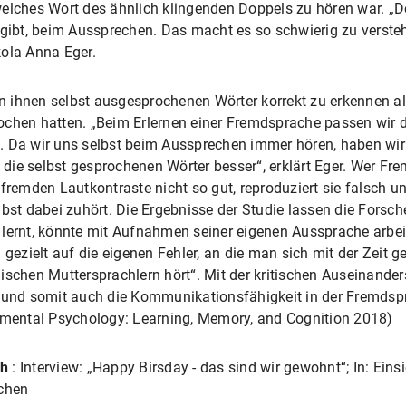
welches Wort des ähnlich klingenden Doppels zu hören war. „
 gibt, beim Aussprechen. Das macht es so schwierig zu verst
ikola Anna Eger.
von ihnen selbst ausgesprochenen Wörter korrekt zu erkennen a
ochen hatten. „Beim Erlernen einer Fremdsprache passen wir
. Da wir uns selbst beim Aussprechen immer hören, haben wi
ie selbst gesprochenen Wörter besser“, erklärt Eger. Wer Frem
 fremden Lautkontraste nicht so gut, reproduziert sie falsch
lbst dabei zuhört. Die Ergebnisse der Studie lassen die Forsc
lernt, könnte mit Aufnahmen seiner eigenen Aussprache arbeite
zielt auf die eigenen Fehler, an die man sich mit der Zeit 
ischen Muttersprachlern hört“. Mit der kritischen Auseinand
he und somit auch die Kommunikationsfähigkeit in der Fremds
rimental Psychology: Learning, Memory, and Cognition 2018)
ch
: Interview: „Happy Birsday - das sind wir gewohnt“; In: Ei
ochen