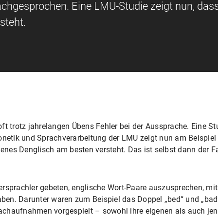
achgesprochen. Eine LMU-Studie zeigt nun, dass
steht.
ft trotz jahrelangen Übens Fehler bei der Aussprache. Eine St
honetik und Sprachverarbeitung der LMU zeigt nun am Beispiel
igenes Denglisch am besten versteht. Das ist selbst dann der F
ersprachler gebeten, englische Wort-Paare auszusprechen, mi
en. Darunter waren zum Beispiel das Doppel „bed“ und „bad“ 
achaufnahmen vorgespielt – sowohl ihre eigenen als auch je