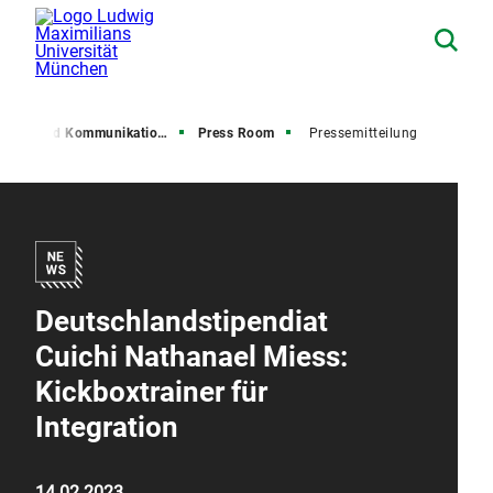
resse und Kommunikation (PuK)
Press Room
Pressemitteilung
Deutschlandstipendiat
Cuichi Nathanael Miess:
Kickboxtrainer für
Integration
14.02.2023