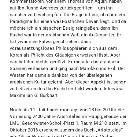
Kommentatoren, vor allem Thomas von Aquin, haben
auf Ibn Rushd Averroes zurückgegriffen – um ihn
nachher zu beschimpfen. Die Frage ist nur, ob darin ein
Paradigma für einen west-östlichen Diwan liegt. Und da
möchte ich ein bisschen Essig reingießen, denn Ibn
Rushd war in der arabischen Welt ein Außenseiter. Er
hat zwar eine Fatwa geschrieben, dass
voraussetzungsloses Philosophieren sich aus dem
Koran als Pflicht des Gläubigen erweisen lässt. Aber
das hat ihm nichts genützt. Er musste das arabische
Spanien verlassen und ging nach Marokko ins Exil. Der
Westen hat damals dankbar von der überlegenen
arabischen Kultur gelernt. Aber dieser Aspekt ist schon
zu Lebzeiten des Ibn Rushd erstickt worden. Interview:
Maximilian G. Burkhart
Noch bis 11. Juli findet montags von 18 bis 20 Uhr die
Vorlesung 2400 Jahre Aristoteles im Hauptgebäude der
LMU, Geschwister-Scholl-Platz 1, Raum M 218, statt. Im
Oktober 2016 erscheint zudem das Buch „Aristoteles“
von Oliver Primavesi und Christof Rapp im Verlag