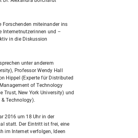
t Dr. Alexandra Borchardt
ie Forschenden miteinander ins
e Internetnutzerinnen und –
ktiv in die Diskussion
s sprechen unter anderem
rsity), Professor Wendy Hall
n Hippel (Experte für Distributed
r Management of Technology
e Trust, New York University) und
w & Technology).
ar 2016 um 18 Uhr in der
tt. Der Eintritt ist frei, eine
 im Internet verfolgen, Ideen