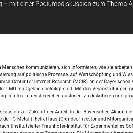
ng – mit einer Podiumsdiskussion zum Thema Ar
ie Menschen kommunizieren, sich informieren, wie sie arbeiten 
isierung auf politische Prozesse, auf Wertschöpfung und Wis
unich Center for Internet Research (MCIR) an der Bayerische
er LMU maßgeblich beteiligt sind. Mit den Veranstaltungen g
ung in allen Lebensbereichen auslösen, zu diskutieren und proa
iskussion zur Zukunft der Arbeit. In der Bayerischen Akademie
e der IG Metall), Felix Haas (Gründer, Investor und Mitorgani
ach (Institutsleiter Fraunhofer-Institut für Experimentelles S