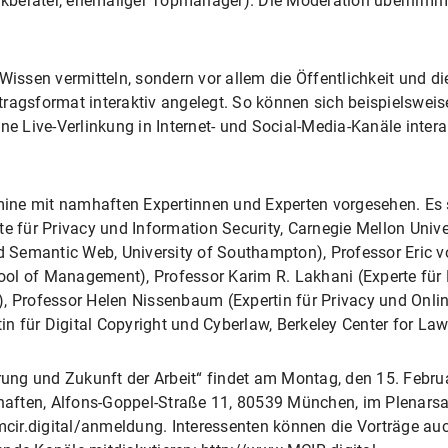
itikberater, ehemaliger Topmanager). Die Moderation übernimm
 Wissen vermitteln, sondern vor allem die Öffentlichkeit und d
ragsformat interaktiv angelegt. So können sich beispielsweis
ne Live-Verlinkung in Internet- und Social-Media-Kanäle intera
ermine mit namhaften Expertinnen und Experten vorgesehen. E
te für Privacy und Information Security, Carnegie Mellon Unive
nd Semantic Web, University of Southampton), Professor Eric vo
ool of Management), Professor Karim R. Lakhani (Experte fü
, Professor Helen Nissenbaum (Expertin für Privacy und Onlin
n für Digital Copyright und Cyberlaw, Berkeley Center for La
erung und Zukunft der Arbeit“ findet am Montag, den 15. Febru
ten, Alfons-Goppel-Straße 11, 80539 München, im Plenarsaal sta
ir.digital/anmeldung. Interessenten können die Vorträge auch