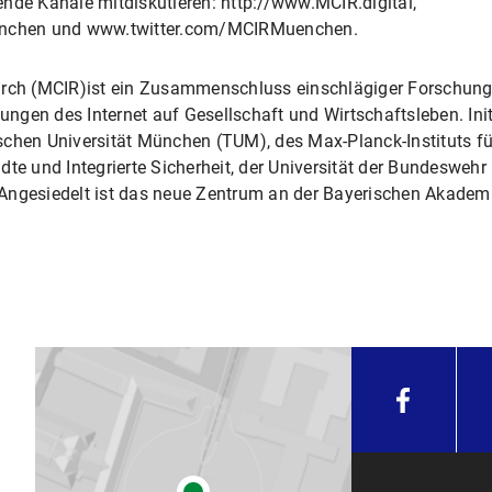
nde Kanäle mitdiskutieren: http://www.MCIR.digital,
nchen und www.twitter.com/MCIRMuenchen.
earch (MCIR)ist ein Zusammenschluss einschlägiger Forschun
ngen des Internet auf Gesellschaft und Wirtschaftsleben. Ini
schen Universität München (TUM), des Max-Planck-Instituts f
dte und Integrierte Sicherheit, der Universität der Bundeswehr
Angesiedelt ist das neue Zentrum an der Bayerischen Akadem