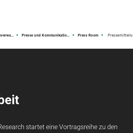
rwaltung
Presse und Kommunikation (PuK)
Press Room
Pressemitteil
beit
Research startet eine Vortragsreihe zu den