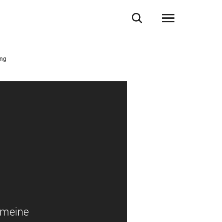
ung
i meine