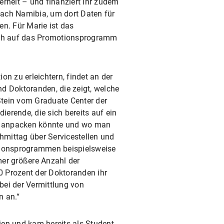
rheit – und finanziert ihr zudem
 nach Namibia, um dort Daten für
n. Für Marie ist das
ich auf das Promotionsprogramm
n zu erleichtern, findet an der
d Doktoranden, die zeigt, welche
Stein vom Graduate Center der
ierende, die sich bereits auf ein
en anpacken könnte und wo man
chmittag über Servicestellen und
otionsprogrammen beispielsweise
mer größere Anzahl der
 Prozent der Doktoranden ihr
 bei der Vermittlung von
n an.“
lien und kam bereits als Student