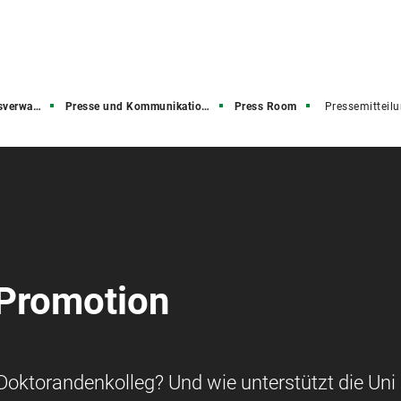
rwaltung
Presse und Kommunikation (PuK)
Press Room
Pressemitteil
 Promotion
 Doktorandenkolleg? Und wie unterstützt die Un