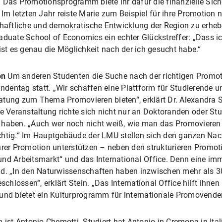
s Promotionsprogramm biete ihr dafür die finanzielle Siche
 Im letzten Jahr reiste Marie zum Beispiel für ihre Promotion
chaftliche und demokratische Entwicklung der Region zu erhebe
uate School of Economics ein echter Glückstreffer: „Dass 
ist es genau die Möglichkeit nach der ich gesucht habe.“
on
Um anderen Studenten die Suche nach der richtigen Promotio
entag statt. „Wir schaffen eine Plattform für Studierende un
atung zum Thema Promovieren bieten“, erklärt Dr. Alexandra 
e Veranstaltung richte sich nicht nur an Doktoranden oder Stud
t haben. „Auch wer noch nicht weiß, wie man das Promovier
 richtig.“ Im Hauptgebäude der LMU stellen sich den ganzen Na
ihrer Promotion unterstützen – neben den strukturieren Prom
und Arbeitsmarkt“ und das International Office. Denn eine im
 „In den Naturwissenschaften haben inzwischen mehr als 30
lossen“, erklärt Stein. „Das International Office hilft ihnen
 und bietet ein Kulturprogramm für internationale Promovende
 ist Antonio Chemotti. Studiert hat Antonio in Cremona in Ita