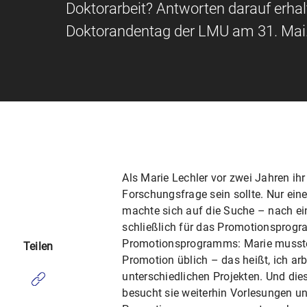
Doktorarbeit? Antworten darauf erha
Doktorandentag der LMU am 31. Mai
Als Marie Lechler vor zwei Jahren ih
Forschungsfrage sein sollte. Nur ein
machte sich auf die Suche – nach ein
schließlich für das Promotionsprogr
Promotionsprogramms: Marie musste s
Teilen
Promotion üblich – das heißt, ich ar
unterschiedlichen Projekten. Und die
besucht sie weiterhin Vorlesungen u