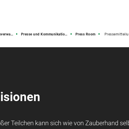
rwaltung
Presse und Kommunikation (PuK)
Press Room
Pressemitteil
isionen
roßer Teilchen kann sich wie von Zauberhand sel