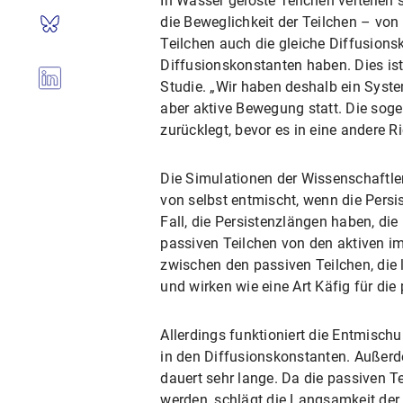
In Wasser gelöste Teilchen verteilen
die Beweglichkeit der Teilchen – vo
Teilchen auch die gleiche Diffusionsk
Diffusionskonstanten haben. Dies ist
Studie. „Wir haben deshalb ein Syste
aber aktive Bewegung statt. Die soge
zurücklegt, bevor es in eine andere 
Die Simulationen der Wissenschaftle
von selbst entmischt, wenn die Persis
Fall, die Persistenzlängen haben, di
passiven Teilchen von den aktiven i
zwischen den passiven Teilchen, die l
und wirken wie eine Art Käfig für die
Allerdings funktioniert die Entmisc
in den Diffusionskonstanten. Außerde
dauert sehr lange. Da die passiven T
werden, schlägt die Langsamkeit der 