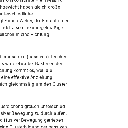
ffusionskonstante – ein Maß für
chgewicht haben gleich große
unterschiedliche
gt Simon Weber, der Erstautor der
findet also eine unregelmäßige,
eilchen in eine Richtung
nd langsamen (passiven) Teilchen
ies wäre etwa bei Bakterien der
schung kommt es, weil die
 eine effektive Anziehung
n sich gleichmäßig um den Cluster
 ausreichend großen Unterschied
fusiver Bewegung zu durchlaufen,
 diffusiver Bewegung getrieben
eine Clusterbildung der passiven