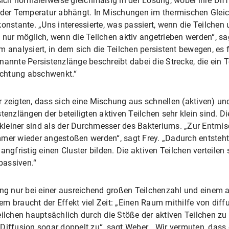
 sich normalerweise gleichmäßig in der Lösung, wobei ihre Di
n der Temperatur abhängt. In Mischungen im thermischen Glei
onstante. „Uns interessierte, was passiert, wenn die Teilchen 
 nur möglich, wenn die Teilchen aktiv angetrieben werden“, sa
m analysiert, in dem sich die Teilchen persistent bewegen, es 
nannte Persistenzlänge beschreibt dabei die Strecke, die ein T
Richtung abschwenkt.“
r zeigten, dass sich eine Mischung aus schnellen (aktiven) u
tenzlängen der beteiligten aktiven Teilchen sehr klein sind. D
e kleiner sind als der Durchmesser des Bakteriums. „Zur Entmi
mmer wieder angestoßen werden“, sagt Frey. „Dadurch entsteht
angfristig einen Cluster bilden. Die aktiven Teilchen verteile
 passiven.“
hung nur bei einer ausreichend großen Teilchenzahl und einem
m braucht der Effekt viel Zeit: „Einen Raum mithilfe von dif
eilchen hauptsächlich durch die Stöße der aktiven Teilchen zu
Diffusion sogar doppelt zu“, sagt Weber. „Wir vermuten, dass 