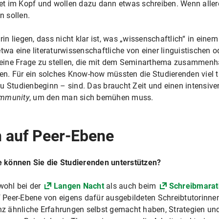
t im Kopf und wollen dazu dann etwas schreiben. Wenn allerdi
n sollen.
n liegen, dass nicht klar ist, was „wissenschaftlich“ in ein
twa eine literaturwissenschaftliche von einer linguistischen 
endeine Frage zu stellen, die mit dem Seminarthema zusammenh
den. Für ein solches Know-how müssten die Studierenden viel t
e zu Studienbeginn – sind. Das braucht Zeit und einen intensi
ommunity
, um den man sich bemühen muss.
 auf Peer-Ebene
 können Sie die Studierenden unterstützen?
ohl bei der
Langen Nacht
als auch beim
Schreibmara
 Peer-Ebene von eigens dafür ausgebildeten Schreibtutorinnen 
z ähnliche Erfahrungen selbst gemacht haben, Strategien u