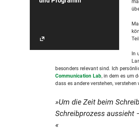
und Programm
man
übe
Man
kön
Tei
In 
Lan
besonders relevant sind. Ich persön
Communication Lab
, in dem es um 
dass es andere verstehen, verstehen 
Um die Zeit beim Schreib
Schreibprozess aussieht –