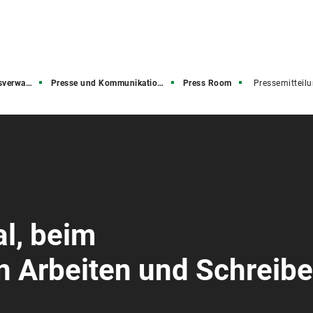
rwaltung
Presse und Kommunikation (PuK)
Press Room
Pressemitteil
al, beim
n Arbeiten und Schreib