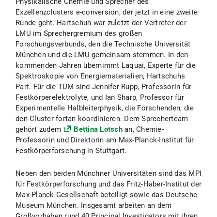
Physikalische Chemie und Sprecher des
Exzellenzclusters e-conversion, der jetzt in eine zweite
Runde geht. Hartschuh war zuletzt der Vertreter der
LMU im Sprechergremium des großen
Forschungsverbunds, den die Technische Universität
München und die LMU gemeinsam stemmen. In den
kommenden Jahren übernimmt Laquai, Experte für die
Spektroskopie von Energiematerialien, Hartschuhs
Part. Für die TUM sind Jennifer Rupp, Professorin für
Festkörperelektrolyte, und Ian Sharp, Professor für
Experimentelle Halbleiterphysik, die Forschenden, die
den Cluster fortan koordinieren. Dem Sprecherteam
gehört zudem
Bettina Lotsch
an, Chemie-
Professorin und Direktorin am Max-Planck-Institut für
Festkörperforschung in Stuttgart.
Neben den beiden Münchner Universitäten sind das MPI
für Festkörperforschung und das Fritz-Haber-Institut der
Max-Planck-Gesellschaft beteiligt sowie das Deutsche
Museum München. Insgesamt arbeiten an dem
Großvorhaben rund 40 Principal Investigators mit ihren