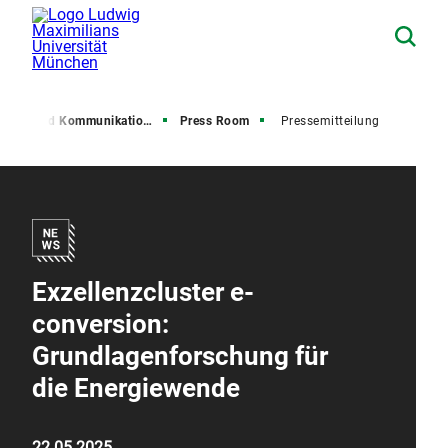
resse und Kommunikation (PuK)
Press Room
Pressemitteilung
Exzellenzcluster e-
conversion:
Grundlagenforschung für
die Energiewende
22.05.2025