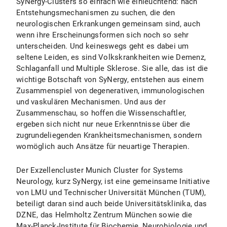
SyNergy-Clusters so einfach wie einleuchtend: nach
Entstehungsmechanismen zu suchen, die den
neurologischen Erkrankungen gemeinsam sind, auch
wenn ihre Erscheinungsformen sich noch so sehr
unterscheiden. Und keineswegs geht es dabei um
seltene Leiden, es sind Volkskrankheiten wie Demenz,
Schlaganfall und Multiple Sklerose. Sie alle, das ist die
wichtige Botschaft von SyNergy, entstehen aus einem
Zusammenspiel von degenerativen, immunologischen
und vaskulären Mechanismen. Und aus der
Zusammenschau, so hoffen die Wissenschaftler,
ergeben sich nicht nur neue Erkenntnisse über die
zugrundeliegenden Krankheitsmechanismen, sondern
womöglich auch Ansätze für neuartige Therapien.
Der Exzellencluster Munich Cluster for Systems
Neurology, kurz SyNergy, ist eine gemeinsame Initiative
von LMU und Technischer Universität München (TUM),
beteiligt daran sind auch beide Universitätsklinika, das
DZNE, das Helmholtz Zentrum München sowie die
Max-Planck-Institute für Biochemie, Neurobiologie und