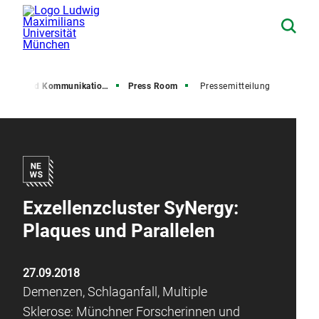
resse und Kommunikation (PuK)
Press Room
Pressemitteilung
Exzellenzcluster SyNergy:
Plaques und Parallelen
27.09.2018
Demenzen, Schlaganfall, Multiple
Sklerose: Münchner Forscherinnen und