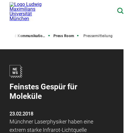
resse und Kommunikation (PuK)
Press Room
Pressemitteilung
Feinstes Gespür für
Moleküle
23.02.2018
Münchner Laserphysiker haben eine
extrem starke Infrarot-Lichtquelle