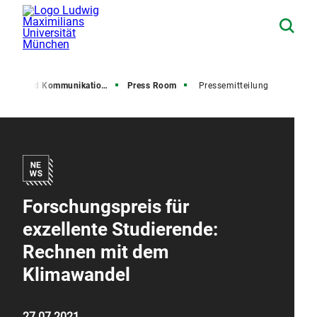
resse und Kommunikation (PuK)
Press Room
Pressemitteilung
Forschungspreis für
exzellente Studierende:
Rechnen mit dem
Klimawandel
27.07.2021