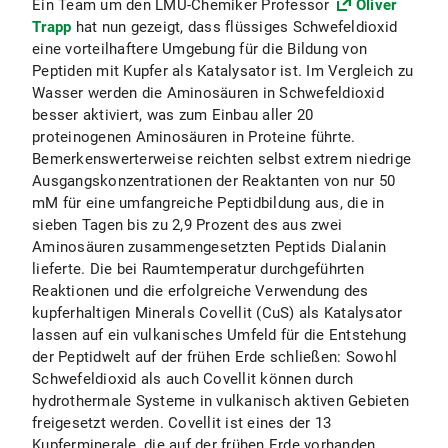
Ein Team um den LMU-Chemiker Professor
Oliver
Trapp
hat nun gezeigt, dass flüssiges Schwefeldioxid
eine vorteilhaftere Umgebung für die Bildung von
Peptiden mit Kupfer als Katalysator ist. Im Vergleich zu
Wasser werden die Aminosäuren in Schwefeldioxid
besser aktiviert, was zum Einbau aller 20
proteinogenen Aminosäuren in Proteine führte.
Bemerkenswerterweise reichten selbst extrem niedrige
Ausgangskonzentrationen der Reaktanten von nur 50
mM für eine umfangreiche Peptidbildung aus, die in
sieben Tagen bis zu 2,9 Prozent des aus zwei
Aminosäuren zusammengesetzten Peptids Dialanin
lieferte. Die bei Raumtemperatur durchgeführten
Reaktionen und die erfolgreiche Verwendung des
kupferhaltigen Minerals Covellit (CuS) als Katalysator
lassen auf ein vulkanisches Umfeld für die Entstehung
der Peptidwelt auf der frühen Erde schließen: Sowohl
Schwefeldioxid als auch Covellit können durch
hydrothermale Systeme in vulkanisch aktiven Gebieten
freigesetzt werden. Covellit ist eines der 13
Kupferminerale, die auf der frühen Erde vorhanden