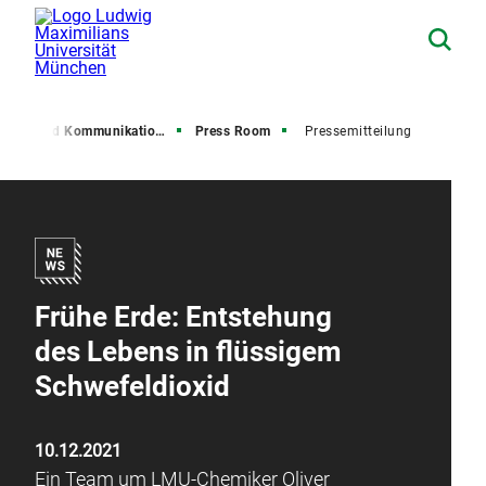
resse und Kommunikation (PuK)
Press Room
Pressemitteilung
Frühe Erde: Entstehung
des Lebens in flüssigem
Schwefeldioxid
10.12.2021
Ein Team um LMU-Chemiker Oliver