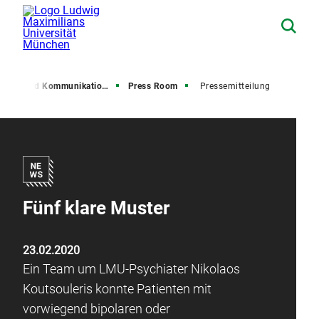
resse und Kommunikation (PuK)
Press Room
Pressemitteilung
Fünf klare Muster
23.02.2020
Ein Team um LMU-Psychiater Nikolaos
Koutsouleris konnte Patienten mit
vorwiegend bipolaren oder