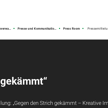
rwaltung
Presse und Kommunikation (PuK)
Press Room
Pressemitteil
h gekämmt“
ellung: „Gegen den Strich gekämmt – Kreative I