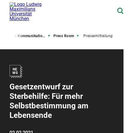
resse und Kommunikation (PuK)
Press Room
Pressemitteilung
Gesetzentwurf zur
Sterbehilfe: Für mehr
Selbstbestimmung am
Lebensende
02.02.2021