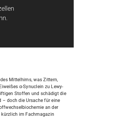
zellen
nn.
es Mittelhirns, was Zittern,
Eiweißes α-Synuclein zu Lewy-
ftigen Stoffen und schädigt die
d – doch die Ursache für eine
Stoffwechselbiochemie an der
ner kürzlich im Fachmagazin