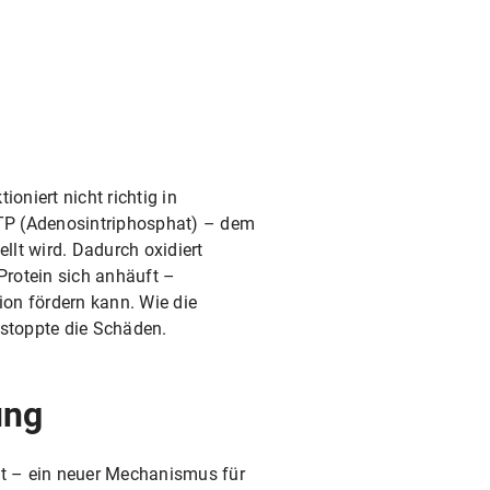
oniert nicht richtig in
ATP (Adenosintriphosphat) – dem
llt wird. Dadurch oxidiert
Protein sich anhäuft –
on fördern kann. Wie die
stoppte die Schäden.
ung
t – ein neuer Mechanismus für