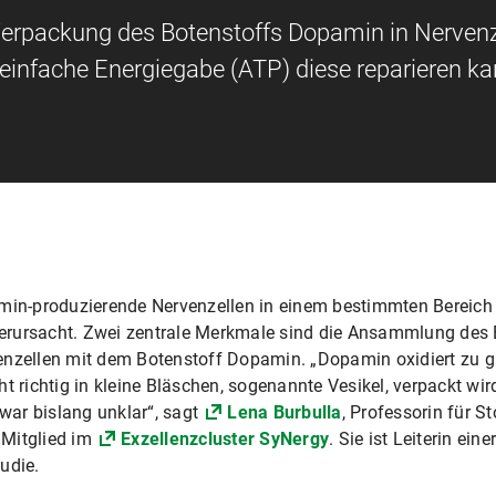
 Verpackung des Botenstoffs Dopamin in Nerven
einfache Energiegabe (ATP) diese reparieren ka
min-produzierende Nervenzellen in einem bestimmten Bereich d
erursacht. Zwei zentrale Merkmale sind die Ansammlung des 
enzellen mit dem Botenstoff Dopamin. „Dopamin oxidiert zu gi
t richtig in kleine Bläschen, sogenannte Vesikel, verpackt wir
ar bislang unklar“, sagt
Lena Burbulla
, Professorin für 
 Mitglied im
Exzellenzcluster SyNergy
. Sie ist Leiterin ei
udie.