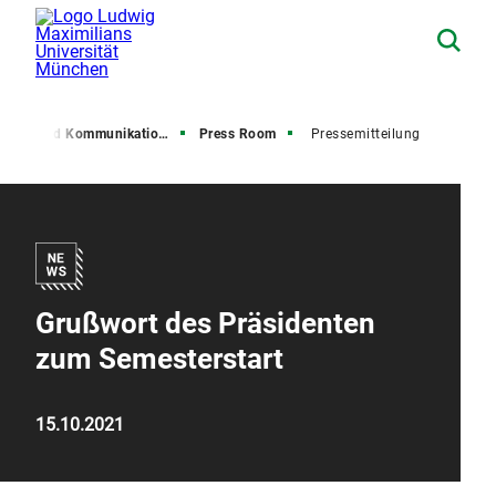
resse und Kommunikation (PuK)
Press Room
Pressemitteilung
Grußwort des Präsidenten
zum Semesterstart
15.10.2021