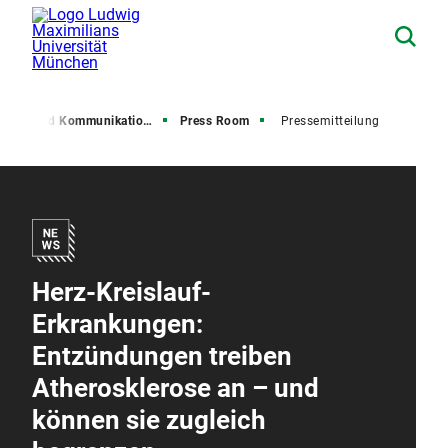
resse und Kommunikation (PuK)
Press Room
Pressemitteilung
Herz-Kreislauf-
Erkrankungen:
Entzündungen treiben
Atherosklerose an – und
können sie zugleich