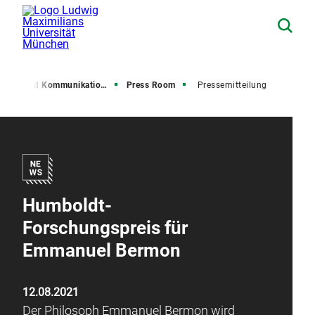
resse und Kommunikation (PuK)
Press Room
Pressemitteilung
Humboldt-
Forschungspreis für
Emmanuel Bermon
12.08.2021
Der Philosoph Emmanuel Bermon wird