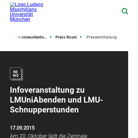
resse und Kommunikation (PuK)
Press Room
Pressemitteilung
Infoveranstaltung zu
LMUniAbenden und LMU-
Schnupperstunden
17.09.2015
Am 20. Oktober lädt die Zentrale