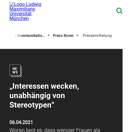
resse und Kommunikation (PuK)
Press Room
Pressemitteilung
„Interessen wecken,
unabhängig von
Stereotypen“
06.04.2021
Woran liegt es, dass weniger Frauen als