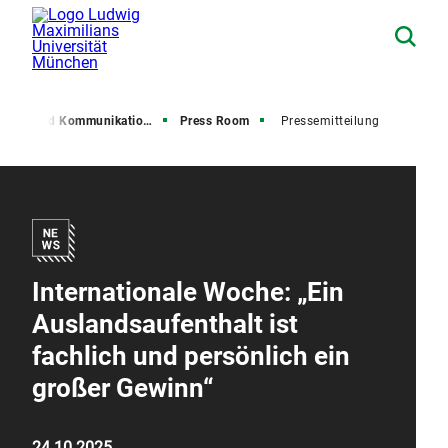
resse und Kommunikation (PuK)
Press Room
Pressemitteilung
Internationale Woche: „Ein
Auslandsaufenthalt ist
fachlich und persönlich ein
großer Gewinn“
24.10.2025