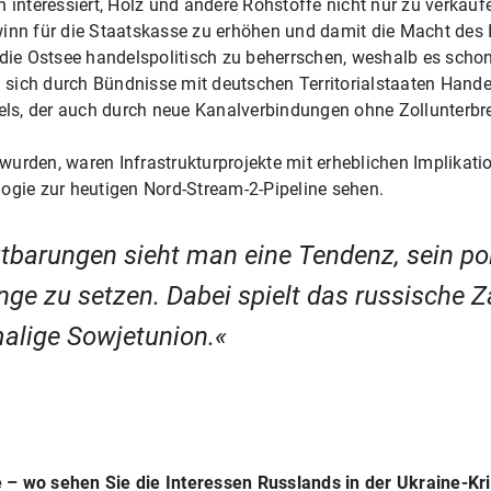
n interessiert, Holz und andere Rohstoffe nicht nur zu verkau
winn für die Staatskasse zu erhöhen und damit die Macht des 
 die Ostsee handelspolitisch zu beherrschen, weshalb es scho
sich durch Bündnisse mit deutschen Territorialstaaten Handel
s, der auch durch neue Kanalverbindungen ohne Zollunterbrec
 wurden, waren Infrastrukturprojekte mit erheblichen Implikation
ogie zur heutigen Nord-Stream-2-Pipeline sehen.
utbarungen sieht man eine Tendenz, sein po
e zu setzen. Dabei spielt das russische Za
malige Sowjetunion.
 – wo sehen Sie die Interessen Russlands in der Ukraine-Kr