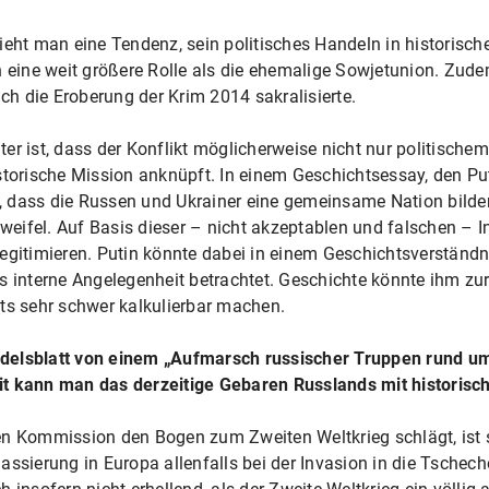
sieht man eine Tendenz, sein politisches Handeln in histori
h eine weit größere Rolle als die ehemalige Sowjetunion. Zud
uch die Eroberung der Krim 2014 sakralisierte.
er ist, dass der Konflikt möglicherweise nicht nur politische
istorische Mission anknüpft. In einem Geschichtsessay, den P
it, dass die Russen und Ukrainer eine gemeinsame Nation bilde
Zweifel. Auf Basis dieser – nicht akzeptablen und falschen – I
egitimieren. Putin könnte dabei in einem Geschichtsverständn
s interne Angelegenheit betrachtet. Geschichte könnte ihm zu
ts sehr schwer kalkulierbar machen.
delsblatt von einem „Aufmarsch russischer Truppen rund um d
it kann man das derzeitige Gebaren Russlands mit historisc
en Kommission den Bogen zum Zweiten Weltkrieg schlägt, ist s
assierung in Europa allenfalls bei der Invasion in die Tschec