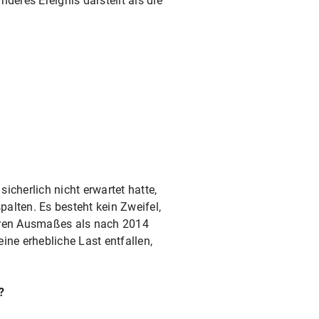
nderes Ereignis darstellt als die
icherlich nicht erwartet hatte,
palten. Es besteht kein Zweifel,
ßeren Ausmaßes als nach 2014
ine erhebliche Last entfallen,
?