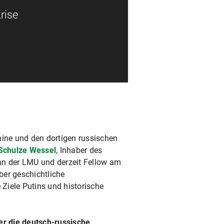
rise
aine und den dortigen russischen
Schulze Wessel
, Inhaber des
an der LMU und derzeit Fellow am
über geschichtliche
Ziele Putins und historische
r die deutsch-russische