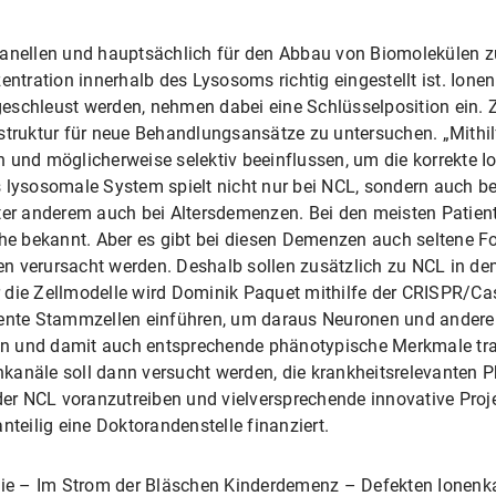
ganellen und hauptsächlich für den Abbau von Biomolekülen z
entration innerhalb des Lysosoms richtig eingestellt ist. Ione
schleust werden, nehmen dabei eine Schlüsselposition ein. Zie
lstruktur für neue Behandlungsansätze zu untersuchen. „Mithi
 und möglicherweise selektiv beeinflussen, um die korrekte I
 lysosomale System spielt nicht nur bei NCL, sondern auch be
ter anderem auch bei Altersdemenzen. Bei den meisten Patient
che bekannt. Aber es gibt bei diesen Demenzen auch seltene F
n verursacht werden. Deshalb sollen zusätzlich zu NCL in de
 die Zellmodelle wird Dominik Paquet mithilfe der CRISPR/Ca
ente Stammzellen einführen, um daraus Neuronen und andere H
n und damit auch entsprechende phänotypische Merkmale tra
anäle soll dann versucht werden, die krankheitsrelevanten Ph
 der NCL voranzutreiben und vielversprechende innovative Proje
nteilig eine Doktorandenstelle finanziert.
e – Im Strom der Bläschen Kinderdemenz – Defekten Ionenka