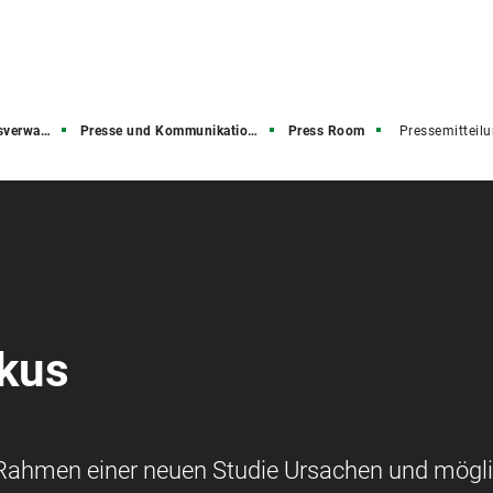
rwaltung
Presse und Kommunikation (PuK)
Press Room
Pressemitteil
okus
Rahmen einer neuen Studie Ursachen und mögl