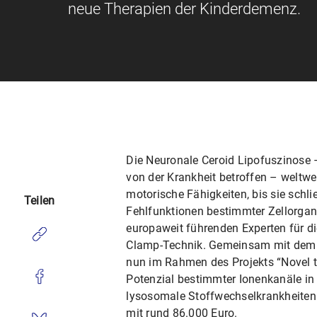
neue Therapien der Kinderdemenz.
Die Neuronale Ceroid Lipofuszinose 
von der Krankheit betroffen – weltwe
motorische Fähigkeiten, bis sie schli
Teilen
Fehlfunktionen bestimmter Zellorga
europaweit führenden Experten für d
Clamp-Technik. Gemeinsam mit dem N
nun im Rahmen des Projekts “Novel t
Potenzial bestimmter Ionenkanäle i
lysosomale Stoffwechselkrankheiten 
mit rund 86.000 Euro.