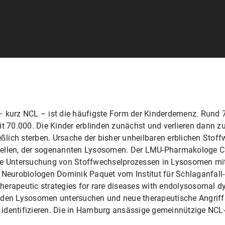
– kurz NCL – ist die häufigste Form der Kinderdemenz. Rund 
it 70.000. Die Kinder erblinden zunächst und verlieren dann 
eßlich sterben. Ursache der bisher unheilbaren erblichen Stof
nellen, der sogenannten Lysosomen. Der LMU-Pharmakologe C
ie Untersuchung von Stoffwechselprozessen in Lysosomen mit
eurobiologen Dominik Paquet vom Institut für Schlaganfall-
herapeutic strategies for rare diseases with endolysosomal d
n den Lysosomen untersuchen und neue therapeutische Angrif
identifizieren. Die in Hamburg ansässige gemeinnützige NCL-S