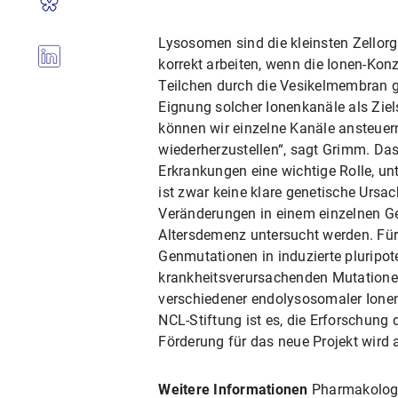
Lysosomen sind die kleinsten Zellor
korrekt arbeiten, wenn die Ionen-Konz
Teilchen durch die Vesikelmembran ge
Eignung solcher Ionenkanäle als Zie
können wir einzelne Kanäle ansteuern
wiederherzustellen“, sagt Grimm. Das
Erkrankungen eine wichtige Rolle, un
ist zwar keine klare genetische Ursa
Veränderungen in einem einzelnen Ge
Altersdemenz untersucht werden. Für
Genmutationen in induzierte pluripot
krankheitsverursachenden Mutatione
verschiedener endolysosomaler Ionenk
NCL-Stiftung ist es, die Erforschung
Förderung für das neue Projekt wird a
Weitere Informationen
Pharmakologi