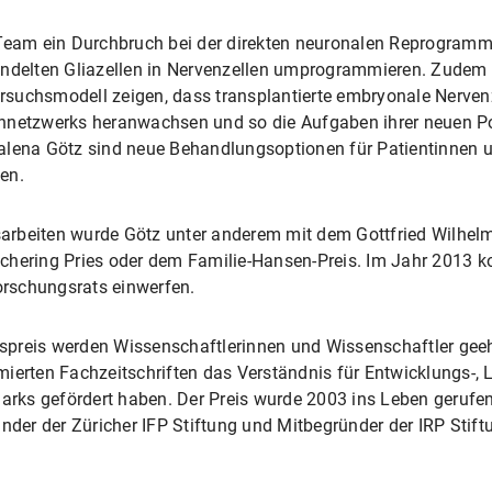
 Team ein Durchbruch bei der direkten neuronalen Reprogram
andelten Gliazellen in Nervenzellen umprogrammieren. Zudem
suchsmodell zeigen, dass transplantierte embryonale Nervenz
ennetzwerks heranwachsen und so die Aufgaben ihrer neuen P
alena Götz sind neue Behandlungsoptionen für Patientinnen u
en.
rbeiten wurde Götz unter anderem mit dem Gottfried Wilhelm
chering Pries oder dem Familie-Hansen-Preis. Im Jahr 2013 ko
rschungsrats einwerfen.
preis werden Wissenschaftlerinnen und Wissenschaftler geehr
ierten Fachzeitschriften das Verständnis für Entwicklungs-, 
ks gefördert haben. Der Preis wurde 2003 ins Leben gerufen
nder der Züricher IFP Stiftung und Mitbegründer der IRP Stift