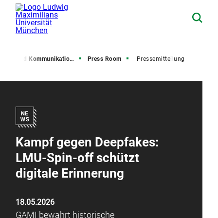
resse und Kommunikation (PuK)
Press Room
Pressemitteilung
Kampf gegen Deepfakes:
LMU-Spin-off schützt
digitale Erinnerung
18.05.2026
GAMI bewahrt historische