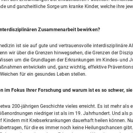
de und ganzheitliche Sorge um kranke Kinder, welche ihre jewe
interdisziplinären Zusammenarbeit bewirken?
edizin ist sie auf gute und vertrauensvolle interdisziplinäre A
nn wir über die Grenzen hinwegsehen, die Grenzen der Diszip
 Wissen um die Grundlagen der Erkrankungen im Kindes- und Ju
aßnahmen entwickeln und, ganz wichtig, effektive Präventi
 Weichen für ein gesundes Leben stellen.
n im Fokus Ihrer Forschung und warum ist es so schwer, sie
etwa 200-jährigen Geschichte vieles erreicht. Es ist mehr als e
ößenordnungen niedriger ist als im 19. Jahrhundert. Und als 
ünf Kindern mit Krebserkrankungen dauerhaft heilen können. Nun
übertragen, für die es immer noch keine Heilungschancen gibt