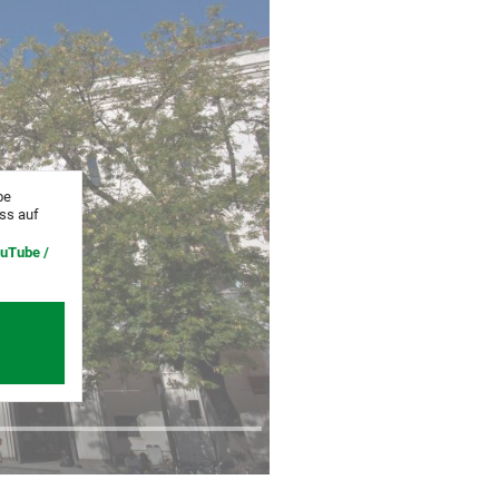
be
uss auf
ouTube /