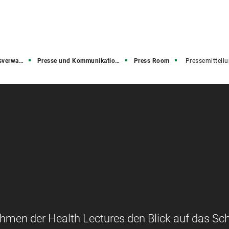
rwaltung
Presse und Kommunikation (PuK)
Press Room
Pressemitteil
hmen der Health Lectures den Blick auf das Sch