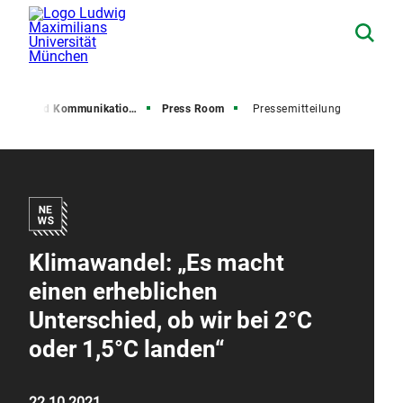
resse und Kommunikation (PuK)
Press Room
Pressemitteilung
Klimawandel: „Es macht
einen erheblichen
Unterschied, ob wir bei 2°C
oder 1,5°C landen“
22.10.2021