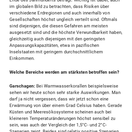
Ende des Jahrhunderts beträgt. Wichtig ist dabei, auch
im globalen Bild zu betrachten, dass Risiken über
verschiedene Erdregionen und auch innerhalb von
Gesellschaften höchst ungleich verteilt sind. Oftmals
sind diejenigen, die diesen Gefahren am meisten
ausgesetzt sind und die höchste Verwundbarkeit haben,
gleichzeitig auch diejenigen mit den geringsten
Anpassungskapazitäten, etwa in pazifischen
Inselstaaten mit geringem durchschnittlichem
Einkommen.
Welche Bereiche werden am stärksten betroffen sein?
Garschagen:
Bei Warmwasserkorallen beispielsweise
sehen wir heute schon sehr starke Auswirkungen. Man
darf ja nicht vergessen, dass wir jetzt schon eine
Erwärmung von über einem Grad Celsius haben. Gerade
Küsten und Meeresökosysteme scheinen auch bei
kleineren Temperaturänderungen höchst sensibel zu
sein, was auch der Vergleich der 1,5°C- und 2°C-
Szenarien zeigt. Beides sind relativ positive Szenarien,