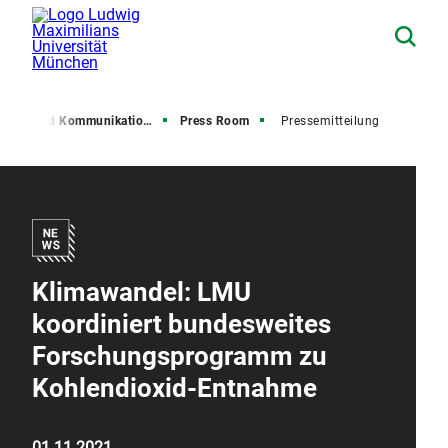
resse und Kommunikation (PuK)
Press Room
Pressemitteilung
Klimawandel: LMU
koordiniert bundesweites
Forschungsprogramm zu
Kohlendioxid-Entnahme
01.11.2021