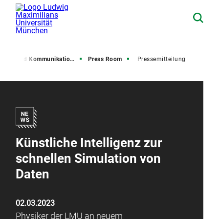
resse und Kommunikation (PuK)
Press Room
Pressemitteilung
Künstliche Intelligenz zur
schnellen Simulation von
Daten
02.03.2023
Physiker der LMU an neuem